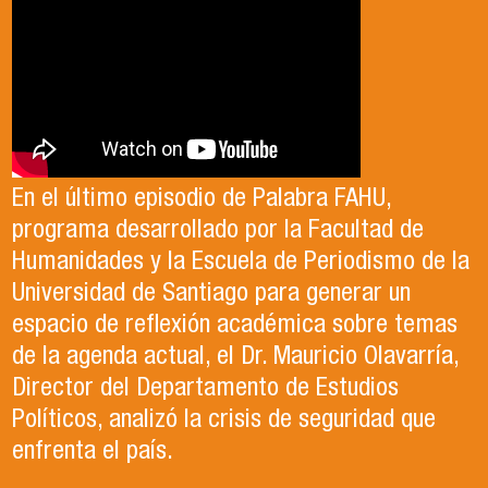
Antonia egresó de la Licenciatura en Estudios
El Departamento de Estudios Políticos, en
Internacionales de la Universidad de Santiago
colaboración con la Asociación Chilena de
En el último episodio de Palabra FAHU,
en el año 2023. Actualmente, trabaja en lo que
Ciencia Política (ACCP), fue el organizador del
programa desarrollado por la Facultad de
ella describe como el trabajo de sus sueños
exitoso Congreso que recientemente tuvo
Humanidades y la Escuela de Periodismo de la
en la Organización de las Naciones Unidas para
lugar en la Universidad de Santiago. Durante el
Universidad de Santiago para generar un
la Alimentación y la Agricultura (FAO).
evento, se llevaron a cabo paneles de
espacio de reflexión académica sobre temas
conversación, reflexión y debate sobre el
de la agenda actual, el Dr. Mauricio Olavarría,
contexto político y académico nacional.
Director del Departamento de Estudios
Puedes revisar los paneles en el apartado
Políticos, analizó la crisis de seguridad que
"Congreso ACCP" de la página web.
enfrenta el país.