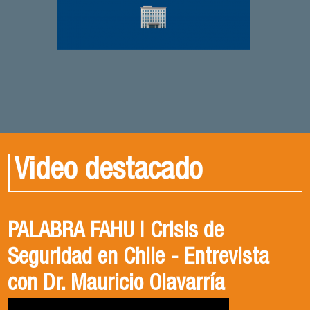
Video destacado
PALABRA FAHU | Crisis de
Egresados Internacionales en
Revive el XIV Congreso Chileno de
Seguridad en Chile - Entrevista
Acción: Antonia Abarca
Ciencia Política 2023
con Dr. Mauricio Olavarría