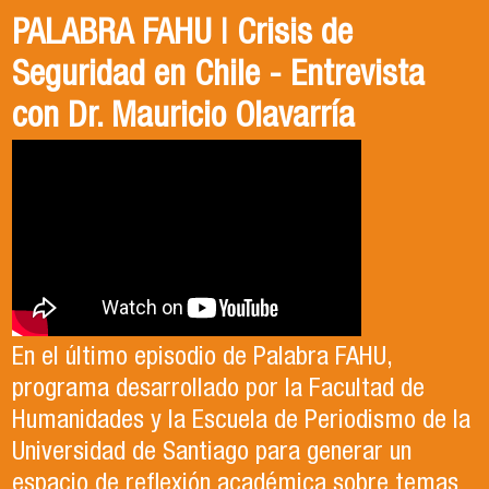
PALABRA FAHU | Crisis de
Egresados Internacionales en
Revive el XIV Congreso Chileno de
Seguridad en Chile - Entrevista
Acción: Antonia Abarca
Ciencia Política 2023
con Dr. Mauricio Olavarría
Antonia egresó de la Licenciatura en Estudios
El Departamento de Estudios Políticos, en
Internacionales de la Universidad de Santiago
colaboración con la Asociación Chilena de
En el último episodio de Palabra FAHU,
en el año 2023. Actualmente, trabaja en lo que
Ciencia Política (ACCP), fue el organizador del
programa desarrollado por la Facultad de
ella describe como el trabajo de sus sueños
exitoso Congreso que recientemente tuvo
Humanidades y la Escuela de Periodismo de la
en la Organización de las Naciones Unidas para
lugar en la Universidad de Santiago. Durante el
Universidad de Santiago para generar un
la Alimentación y la Agricultura (FAO).
evento, se llevaron a cabo paneles de
espacio de reflexión académica sobre temas