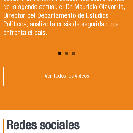
conversación, reflexión y debate sobre el
de la agenda actual, el Dr. Mauricio Olavarría,
contexto político y académico nacional.
Director del Departamento de Estudios
Puedes revisar los paneles en el apartado
Políticos, analizó la crisis de seguridad que
"Congreso ACCP" de la página web.
enfrenta el país.
Ver todos los Videos
Redes sociales