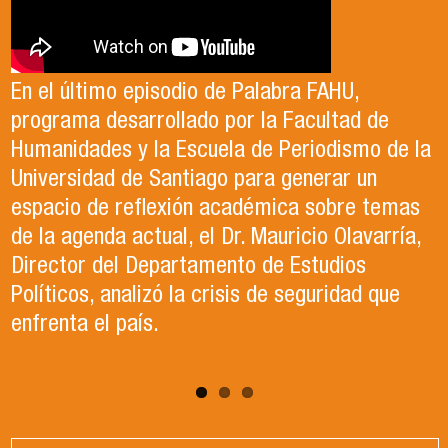
Antonia egresó de la Licenciatura en Estudios
El Departamento de Estudios Políticos, en
Internacionales de la Universidad de Santiago
colaboración con la Asociación Chilena de
En el último episodio de Palabra FAHU,
en el año 2023. Actualmente, trabaja en lo que
Ciencia Política (ACCP), fue el organizador del
programa desarrollado por la Facultad de
ella describe como el trabajo de sus sueños
exitoso Congreso que recientemente tuvo
Humanidades y la Escuela de Periodismo de la
en la Organización de las Naciones Unidas para
lugar en la Universidad de Santiago. Durante el
Universidad de Santiago para generar un
la Alimentación y la Agricultura (FAO).
evento, se llevaron a cabo paneles de
espacio de reflexión académica sobre temas
conversación, reflexión y debate sobre el
de la agenda actual, el Dr. Mauricio Olavarría,
contexto político y académico nacional.
Director del Departamento de Estudios
Puedes revisar los paneles en el apartado
Políticos, analizó la crisis de seguridad que
"Congreso ACCP" de la página web.
enfrenta el país.