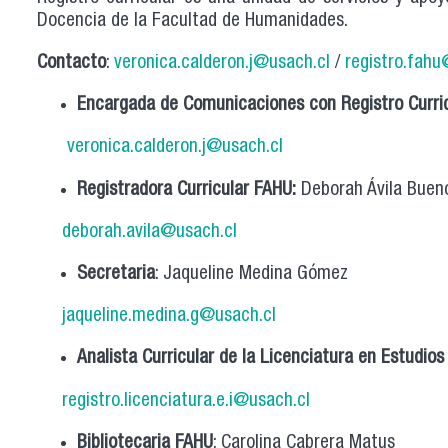
Docencia de la Facultad de Humanidades.
Contacto
:
veronica.calderon.j@usach.cl
/
registro.fahu
Encargada
de
Comunicaciones
con
Registro
Curri
veronica.calderon.j@usach.cl
Registradora Curricular FAHU:
Deborah Ávila Buen
deborah.avila@usach.cl
Secretaria
: Jaqueline Medina Gómez
jaqueline.medina.g@usach.cl
Analista Curricular de la Licenciatura en Estudios
registro.licenciatura.e.i@usach.cl
Bibliotecaria FAHU
: Carolina Cabrera Matus