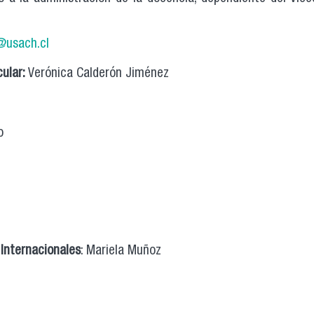
@usach.cl
cular:
Verónica Calderón Jiménez
o
 Internacionales
: Mariela Muñoz