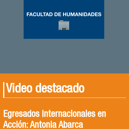
Video destacado
PALABRA FAHU | Crisis de
Egresados Internacionales en
Revive el XIV Congreso Chileno de
Seguridad en Chile - Entrevista
Acción: Antonia Abarca
Ciencia Política 2023