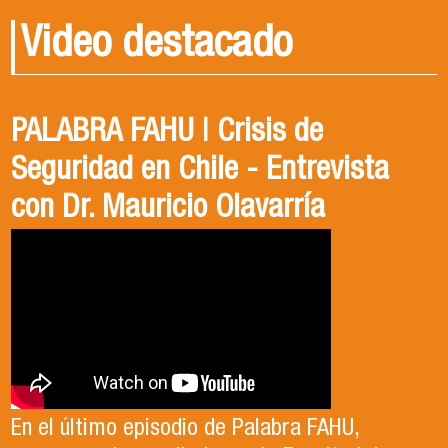
Video destacado
PALABRA FAHU | Crisis de
Egresados Internacionales en
Revive el XIV Congreso Chileno de
Seguridad en Chile - Entrevista
Acción: Antonia Abarca
Ciencia Política 2023
con Dr. Mauricio Olavarría
Antonia egresó de la Licenciatura en Estudios
El Departamento de Estudios Políticos, en
Internacionales de la Universidad de Santiago
colaboración con la Asociación Chilena de
En el último episodio de Palabra FAHU,