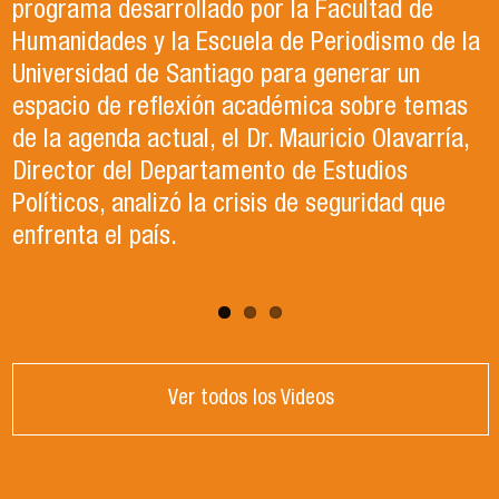
en el año 2023. Actualmente, trabaja en lo que
Ciencia Política (ACCP), fue el organizador del
programa desarrollado por la Facultad de
ella describe como el trabajo de sus sueños
exitoso Congreso que recientemente tuvo
Humanidades y la Escuela de Periodismo de la
en la Organización de las Naciones Unidas para
lugar en la Universidad de Santiago. Durante el
Universidad de Santiago para generar un
la Alimentación y la Agricultura (FAO).
evento, se llevaron a cabo paneles de
espacio de reflexión académica sobre temas
conversación, reflexión y debate sobre el
de la agenda actual, el Dr. Mauricio Olavarría,
contexto político y académico nacional.
Director del Departamento de Estudios
Puedes revisar los paneles en el apartado
Políticos, analizó la crisis de seguridad que
"Congreso ACCP" de la página web.
enfrenta el país.
Ver todos los Videos