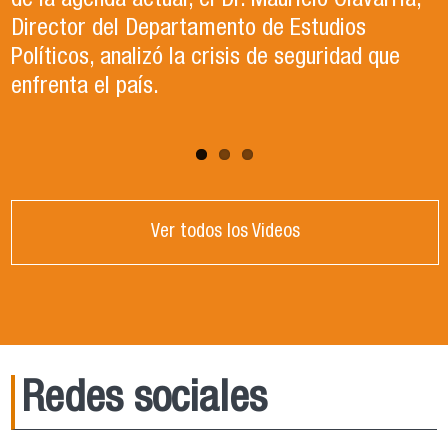
de la agenda actual, el Dr. Mauricio Olavarría,
contexto político y académico nacional.
Director del Departamento de Estudios
Puedes revisar los paneles en el apartado
Políticos, analizó la crisis de seguridad que
"Congreso ACCP" de la página web.
enfrenta el país.
Ver todos los Videos
Redes sociales