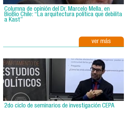
Columna de opinión del Dr. Marcelo Mella, en
BioBio Chile: “La arquitectura política que debilita
a Kast”
ver más
2do ciclo de seminarios de investigación CEPA