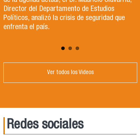
de la agenda actual, el Dr. Mauricio Olavarría,
contexto político y académico nacional.
Director del Departamento de Estudios
Puedes revisar los paneles en el apartado
Políticos, analizó la crisis de seguridad que
"Congreso ACCP" de la página web.
enfrenta el país.
Ver todos los Videos
Redes sociales