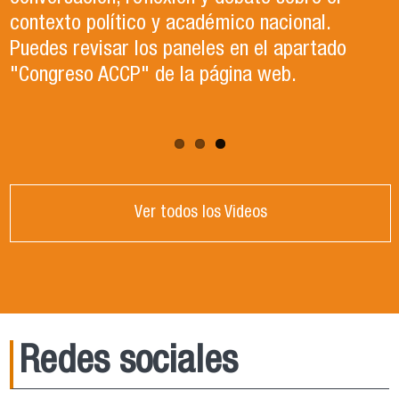
de la agenda actual, el Dr. Mauricio Olavarría,
contexto político y académico nacional.
Director del Departamento de Estudios
Puedes revisar los paneles en el apartado
Políticos, analizó la crisis de seguridad que
"Congreso ACCP" de la página web.
enfrenta el país.
Ver todos los Videos
Redes sociales