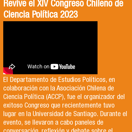
PALABRA FAHU | Crisis de
Egresados Internacionales en
Revive el XIV Congreso Chileno de
Seguridad en Chile - Entrevista
Acción: Antonia Abarca
Ciencia Política 2023
con Dr. Mauricio Olavarría
Antonia egresó de la Licenciatura en Estudios
El Departamento de Estudios Políticos, en
Internacionales de la Universidad de Santiago
colaboración con la Asociación Chilena de
En el último episodio de Palabra FAHU,
en el año 2023. Actualmente, trabaja en lo que
Ciencia Política (ACCP), fue el organizador del
programa desarrollado por la Facultad de
ella describe como el trabajo de sus sueños
exitoso Congreso que recientemente tuvo
Humanidades y la Escuela de Periodismo de la
en la Organización de las Naciones Unidas para
lugar en la Universidad de Santiago. Durante el
Universidad de Santiago para generar un
la Alimentación y la Agricultura (FAO).
evento, se llevaron a cabo paneles de
espacio de reflexión académica sobre temas
conversación, reflexión y debate sobre el