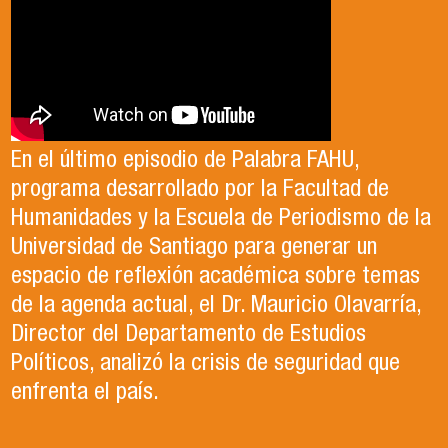
Antonia egresó de la Licenciatura en Estudios
El Departamento de Estudios Políticos, en
Internacionales de la Universidad de Santiago
colaboración con la Asociación Chilena de
En el último episodio de Palabra FAHU,
en el año 2023. Actualmente, trabaja en lo que
Ciencia Política (ACCP), fue el organizador del
programa desarrollado por la Facultad de
ella describe como el trabajo de sus sueños
exitoso Congreso que recientemente tuvo
Humanidades y la Escuela de Periodismo de la
en la Organización de las Naciones Unidas para
lugar en la Universidad de Santiago. Durante el
Universidad de Santiago para generar un
la Alimentación y la Agricultura (FAO).
evento, se llevaron a cabo paneles de
espacio de reflexión académica sobre temas
conversación, reflexión y debate sobre el
de la agenda actual, el Dr. Mauricio Olavarría,
contexto político y académico nacional.
Director del Departamento de Estudios
Puedes revisar los paneles en el apartado
Políticos, analizó la crisis de seguridad que
"Congreso ACCP" de la página web.
enfrenta el país.