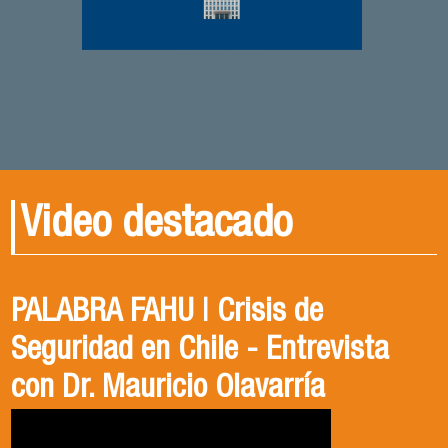
Video destacado
PALABRA FAHU | Crisis de
Egresados Internacionales en
Revive el XIV Congreso Chileno de
Seguridad en Chile - Entrevista
Acción: Antonia Abarca
Ciencia Política 2023
con Dr. Mauricio Olavarría