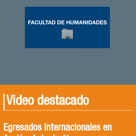
Video destacado
PALABRA FAHU | Crisis de
Egresados Internacionales en
Revive el XIV Congreso Chileno de