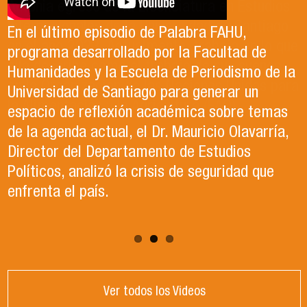
Antonia egresó de la Licenciatura en Estudios
El Departamento de Estudios Políticos, en
Internacionales de la Universidad de Santiago
colaboración con la Asociación Chilena de
En el último episodio de Palabra FAHU,
en el año 2023. Actualmente, trabaja en lo que
Ciencia Política (ACCP), fue el organizador del
programa desarrollado por la Facultad de
ella describe como el trabajo de sus sueños
exitoso Congreso que recientemente tuvo
Humanidades y la Escuela de Periodismo de la
en la Organización de las Naciones Unidas para
lugar en la Universidad de Santiago. Durante el
Universidad de Santiago para generar un
la Alimentación y la Agricultura (FAO).
evento, se llevaron a cabo paneles de
espacio de reflexión académica sobre temas
conversación, reflexión y debate sobre el
de la agenda actual, el Dr. Mauricio Olavarría,
contexto político y académico nacional.
Director del Departamento de Estudios
Puedes revisar los paneles en el apartado
Políticos, analizó la crisis de seguridad que
"Congreso ACCP" de la página web.
enfrenta el país.
Ver todos los Videos