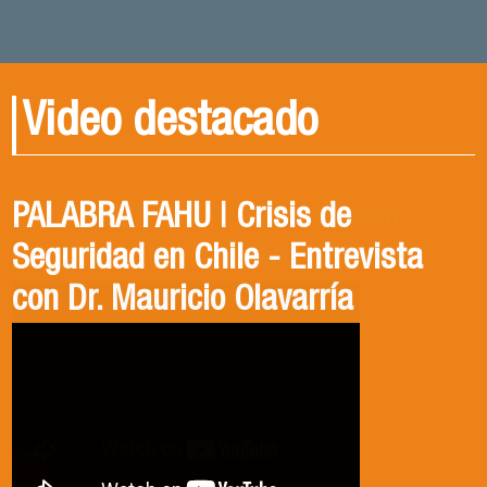
Video destacado
PALABRA FAHU | Crisis de
Egresados Internacionales en
Revive el XIV Congreso Chileno de
Seguridad en Chile - Entrevista
Acción: Antonia Abarca
Ciencia Política 2023
con Dr. Mauricio Olavarría