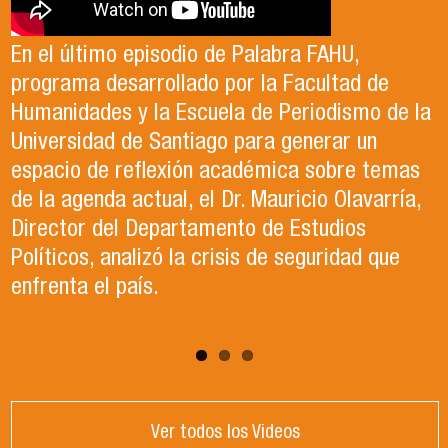
Antonia egresó de la Licenciatura en Estudios
El Departamento de Estudios Políticos, en
Internacionales de la Universidad de Santiago
colaboración con la Asociación Chilena de
En el último episodio de Palabra FAHU,
en el año 2023. Actualmente, trabaja en lo que
Ciencia Política (ACCP), fue el organizador del
programa desarrollado por la Facultad de
ella describe como el trabajo de sus sueños
exitoso Congreso que recientemente tuvo
Humanidades y la Escuela de Periodismo de la
en la Organización de las Naciones Unidas para
lugar en la Universidad de Santiago. Durante el
Universidad de Santiago para generar un
la Alimentación y la Agricultura (FAO).
evento, se llevaron a cabo paneles de
espacio de reflexión académica sobre temas
conversación, reflexión y debate sobre el
de la agenda actual, el Dr. Mauricio Olavarría,
contexto político y académico nacional.
Director del Departamento de Estudios
Puedes revisar los paneles en el apartado
Políticos, analizó la crisis de seguridad que
"Congreso ACCP" de la página web.
enfrenta el país.
Ver todos los Videos