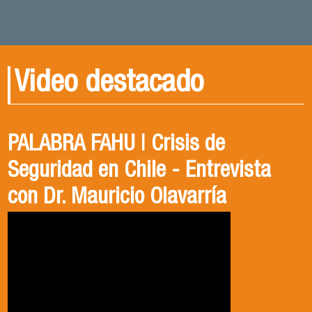
Video destacado
PALABRA FAHU | Crisis de
Egresados Internacionales en
Revive el XIV Congreso Chileno de
Seguridad en Chile - Entrevista
Acción: Antonia Abarca
Ciencia Política 2023
con Dr. Mauricio Olavarría