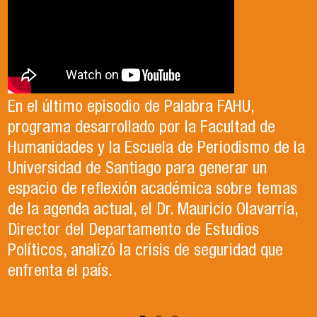
Antonia egresó de la Licenciatura en Estudios
El Departamento de Estudios Políticos, en
Internacionales de la Universidad de Santiago
colaboración con la Asociación Chilena de
En el último episodio de Palabra FAHU,
en el año 2023. Actualmente, trabaja en lo que
Ciencia Política (ACCP), fue el organizador del
programa desarrollado por la Facultad de
ella describe como el trabajo de sus sueños
exitoso Congreso que recientemente tuvo
Humanidades y la Escuela de Periodismo de la
en la Organización de las Naciones Unidas para
lugar en la Universidad de Santiago. Durante el
Universidad de Santiago para generar un
la Alimentación y la Agricultura (FAO).
evento, se llevaron a cabo paneles de
espacio de reflexión académica sobre temas
conversación, reflexión y debate sobre el
de la agenda actual, el Dr. Mauricio Olavarría,
contexto político y académico nacional.
Director del Departamento de Estudios
Puedes revisar los paneles en el apartado
Políticos, analizó la crisis de seguridad que
"Congreso ACCP" de la página web.
enfrenta el país.