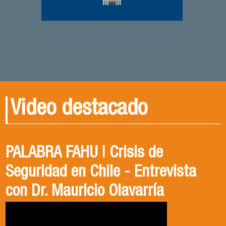
Video destacado
PALABRA FAHU | Crisis de
Egresados Internacionales en
Revive el XIV Congreso Chileno de
Seguridad en Chile - Entrevista
Acción: Antonia Abarca
Ciencia Política 2023
con Dr. Mauricio Olavarría