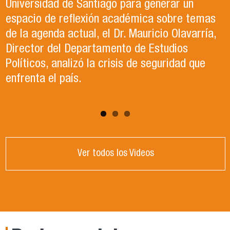
en la Organización de las Naciones Unidas para
lugar en la Universidad de Santiago. Durante el
Universidad de Santiago para generar un
la Alimentación y la Agricultura (FAO).
evento, se llevaron a cabo paneles de
espacio de reflexión académica sobre temas
conversación, reflexión y debate sobre el
de la agenda actual, el Dr. Mauricio Olavarría,
contexto político y académico nacional.
Director del Departamento de Estudios
Puedes revisar los paneles en el apartado
Políticos, analizó la crisis de seguridad que
"Congreso ACCP" de la página web.
enfrenta el país.
Ver todos los Videos