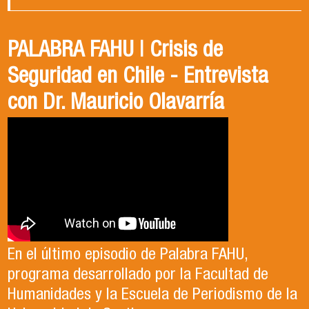
PALABRA FAHU | Crisis de
Egresados Internacionales en
Revive el XIV Congreso Chileno de
Seguridad en Chile - Entrevista
Acción: Antonia Abarca
Ciencia Política 2023
con Dr. Mauricio Olavarría
Antonia egresó de la Licenciatura en Estudios
El Departamento de Estudios Políticos, en
Internacionales de la Universidad de Santiago
colaboración con la Asociación Chilena de
En el último episodio de Palabra FAHU,
en el año 2023. Actualmente, trabaja en lo que
Ciencia Política (ACCP), fue el organizador del
programa desarrollado por la Facultad de
ella describe como el trabajo de sus sueños
exitoso Congreso que recientemente tuvo
Humanidades y la Escuela de Periodismo de la