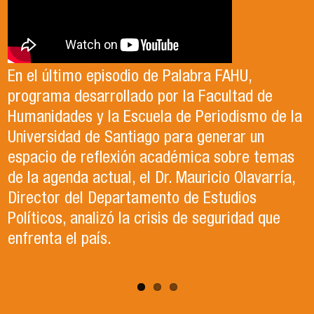
Antonia egresó de la Licenciatura en Estudios
El Departamento de Estudios Políticos, en
Internacionales de la Universidad de Santiago
colaboración con la Asociación Chilena de
En el último episodio de Palabra FAHU,
en el año 2023. Actualmente, trabaja en lo que
Ciencia Política (ACCP), fue el organizador del
programa desarrollado por la Facultad de
ella describe como el trabajo de sus sueños
exitoso Congreso que recientemente tuvo
Humanidades y la Escuela de Periodismo de la
en la Organización de las Naciones Unidas para
lugar en la Universidad de Santiago. Durante el
Universidad de Santiago para generar un
la Alimentación y la Agricultura (FAO).
evento, se llevaron a cabo paneles de
espacio de reflexión académica sobre temas
conversación, reflexión y debate sobre el
de la agenda actual, el Dr. Mauricio Olavarría,
contexto político y académico nacional.
Director del Departamento de Estudios
Puedes revisar los paneles en el apartado
Políticos, analizó la crisis de seguridad que
"Congreso ACCP" de la página web.
enfrenta el país.